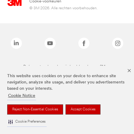
Cookie-voorkeuren
© 3M 2026. Alle rechten voorbehouden.
De bovenstaande merken zijn handelsmerken van 3M.we
This website uses cookies on your device to enhance site
navigation, analyze site usage, and deliver you advertisements
based on your interests.
Cookie Notice
Reject Non-Essential Cookies
Accept Cookies
Cookie Preferences