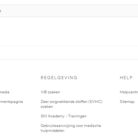
REGELGEVING
HELP
media
VIB zoeken
Helpcent
mentspagina
Zeer zorgwekkende stoffen (SVHC)
Sitemap
zoeken
3M Academy - Trainingen
Gebruiksaanwijzing voor medische
hulpmiddelen