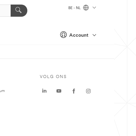
BE - NL
Account
VOLG ONS
rum