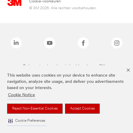
Cookie-voorkeuren
© 3M 2026. Alle rechten voorbehouden.
De bovenstaande merken zijn handelsmerken van 3M.we
This website uses cookies on your device to enhance site
navigation, analyze site usage, and deliver you advertisements
based on your interests.
Cookie Notice
Reject Non-Essential Cookies
Accept Cookies
Cookie Preferences