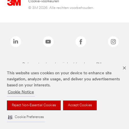
Cookie-voorkeuren
© 3M 2026. Alle rechten voorbehouden.
De bovenstaande merken zijn handelsmerken van 3M.we
This website uses cookies on your device to enhance site
navigation, analyze site usage, and deliver you advertisements
based on your interests.
Cookie Notice
Reject Non-Essential Cookies
Accept Cookies
Cookie Preferences