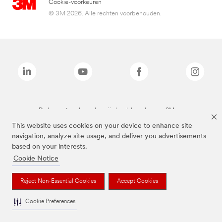
Cookie-voorkeuren
© 3M 2026. Alle rechten voorbehouden.
De bovenstaande merken zijn handelsmerken van 3M.we
This website uses cookies on your device to enhance site
navigation, analyze site usage, and deliver you advertisements
based on your interests.
Cookie Notice
Reject Non-Essential Cookies
Accept Cookies
Cookie Preferences