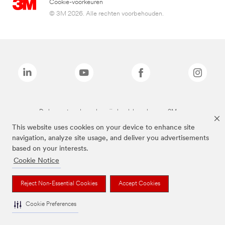
Cookie-voorkeuren
© 3M 2026. Alle rechten voorbehouden.
De bovenstaande merken zijn handelsmerken van 3M.we
This website uses cookies on your device to enhance site
navigation, analyze site usage, and deliver you advertisements
based on your interests.
Cookie Notice
Reject Non-Essential Cookies
Accept Cookies
Cookie Preferences