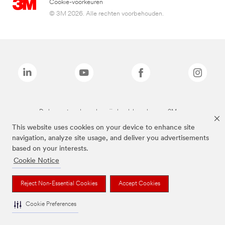
Cookie-voorkeuren
© 3M 2026. Alle rechten voorbehouden.
De bovenstaande merken zijn handelsmerken van 3M.we
This website uses cookies on your device to enhance site
navigation, analyze site usage, and deliver you advertisements
based on your interests.
Cookie Notice
Reject Non-Essential Cookies
Accept Cookies
Cookie Preferences