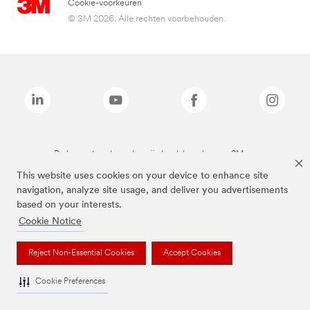
Cookie-voorkeuren
© 3M 2026. Alle rechten voorbehouden.
De bovenstaande merken zijn handelsmerken van 3M.we
This website uses cookies on your device to enhance site
navigation, analyze site usage, and deliver you advertisements
based on your interests.
Cookie Notice
Reject Non-Essential Cookies
Accept Cookies
Cookie Preferences