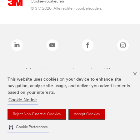
Cookie-voorkeuren
© 3M 2026. Alle rechten voorbehouden.
De bovenstaande merken zijn handelsmerken van 3M.we
This website uses cookies on your device to enhance site
navigation, analyze site usage, and deliver you advertisements
based on your interests.
Cookie Notice
Reject Non-Essential Cookies
Accept Cookies
Cookie Preferences