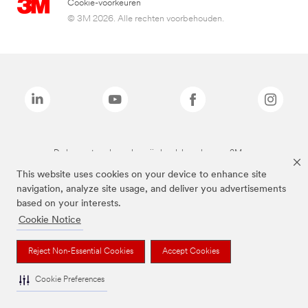
Cookie-voorkeuren
© 3M 2026. Alle rechten voorbehouden.
De bovenstaande merken zijn handelsmerken van 3M.we
This website uses cookies on your device to enhance site
navigation, analyze site usage, and deliver you advertisements
based on your interests.
Cookie Notice
Reject Non-Essential Cookies
Accept Cookies
Cookie Preferences