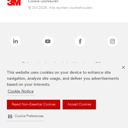
Cookie-voorkeuren
© 3M 2026. Alle rechten voorbehouden.
De bovenstaande merken zijn handelsmerken van 3M.we
This website uses cookies on your device to enhance site
navigation, analyze site usage, and deliver you advertisements
based on your interests.
Cookie Notice
Reject Non-Essential Cookies
Accept Cookies
Cookie Preferences