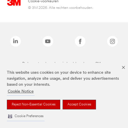
Cookie-voorkeuren
© 3M 2026. Alle rechten voorbehouden.
De bovenstaande merken zijn handelsmerken van 3M.we
This website uses cookies on your device to enhance site
navigation, analyze site usage, and deliver you advertisements
based on your interests.
Cookie Notice
Reject Non-Essential Cookies
Accept Cookies
Cookie Preferences