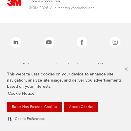
Cookie-voorkeuren
© 3M 2026. Alle rechten voorbehouden.
De bovenstaande merken zijn handelsmerken van 3M.we
This website uses cookies on your device to enhance site
navigation, analyze site usage, and deliver you advertisements
based on your interests.
Cookie Notice
Reject Non-Essential Cookies
Accept Cookies
Cookie Preferences