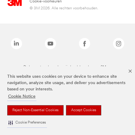
Cookie-voorkeuren
© 3M 2026. Alle rechten voorbehouden.
De bovenstaande merken zijn handelsmerken van 3M.we
This website uses cookies on your device to enhance site
navigation, analyze site usage, and deliver you advertisements
based on your interests.
Cookie Notice
Reject Non-Essential Cookies
Accept Cookies
Cookie Preferences