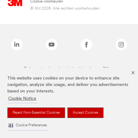
Cookie-voorkeuren
© 3M 2026. Alle rechten voorbehouden.
De bovenstaande merken zijn handelsmerken van 3M.we
This website uses cookies on your device to enhance site
navigation, analyze site usage, and deliver you advertisements
based on your interests.
Cookie Notice
Reject Non-Essential Cookies
Accept Cookies
Cookie Preferences