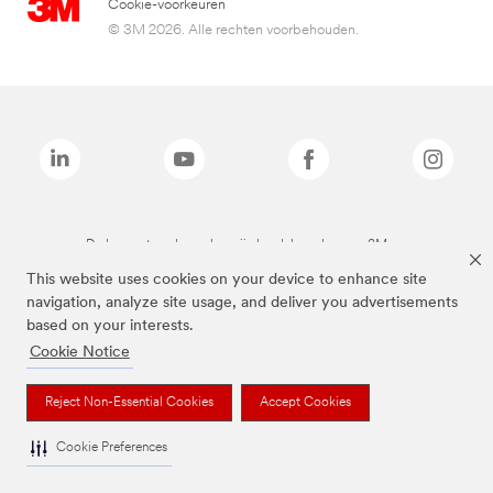
Cookie-voorkeuren
© 3M 2026. Alle rechten voorbehouden.
De bovenstaande merken zijn handelsmerken van 3M.we
This website uses cookies on your device to enhance site
navigation, analyze site usage, and deliver you advertisements
based on your interests.
Cookie Notice
Reject Non-Essential Cookies
Accept Cookies
Cookie Preferences