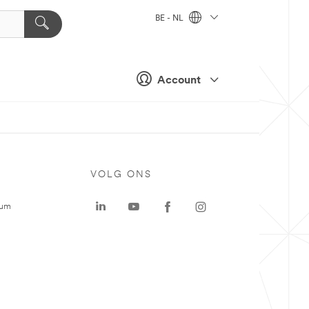
BE - NL
Account
VOLG ONS
rum