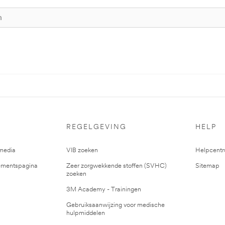
REGELGEVING
HELP
media
VIB zoeken
Helpcent
mentspagina
Zeer zorgwekkende stoffen (SVHC)
Sitemap
zoeken
3M Academy - Trainingen
Gebruiksaanwijzing voor medische
hulpmiddelen