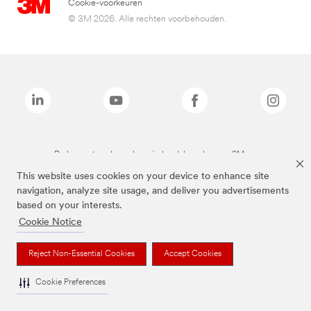
Cookie-voorkeuren
© 3M 2026. Alle rechten voorbehouden.
De bovenstaande merken zijn handelsmerken van 3M.we
This website uses cookies on your device to enhance site
navigation, analyze site usage, and deliver you advertisements
based on your interests.
Cookie Notice
Reject Non-Essential Cookies
Accept Cookies
Cookie Preferences