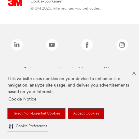
Cookie-voorkeuren
© 3M 2026. Alle rechten voorbehouden.
De bovenstaande merken zijn handelsmerken van 3M.we
This website uses cookies on your device to enhance site
navigation, analyze site usage, and deliver you advertisements
based on your interests.
Cookie Notice
Reject Non-Essential Cookies
Accept Cookies
Cookie Preferences