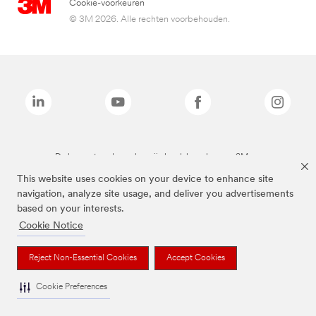
Cookie-voorkeuren
© 3M 2026. Alle rechten voorbehouden.
De bovenstaande merken zijn handelsmerken van 3M.we
This website uses cookies on your device to enhance site
navigation, analyze site usage, and deliver you advertisements
based on your interests.
Cookie Notice
Reject Non-Essential Cookies
Accept Cookies
Cookie Preferences