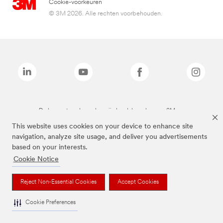
Cookie-voorkeuren
© 3M 2026. Alle rechten voorbehouden.
De bovenstaande merken zijn handelsmerken van 3M.we
This website uses cookies on your device to enhance site
navigation, analyze site usage, and deliver you advertisements
based on your interests.
Cookie Notice
Reject Non-Essential Cookies
Accept Cookies
Cookie Preferences