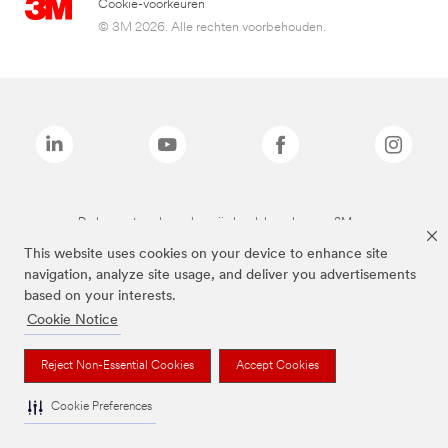
Cookie-voorkeuren
© 3M 2026. Alle rechten voorbehouden.
De bovenstaande merken zijn handelsmerken van 3M.we
This website uses cookies on your device to enhance site
navigation, analyze site usage, and deliver you advertisements
based on your interests.
Cookie Notice
Reject Non-Essential Cookies
Accept Cookies
Cookie Preferences