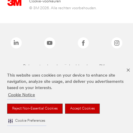
Cookie-voorkeuren
© 3M 2026. Alle rechten voorbehouden.
De bovenstaande merken zijn handelsmerken van 3M.we
This website uses cookies on your device to enhance site
navigation, analyze site usage, and deliver you advertisements
based on your interests.
Cookie Notice
Reject Non-Essential Cookies
Accept Cookies
Cookie Preferences