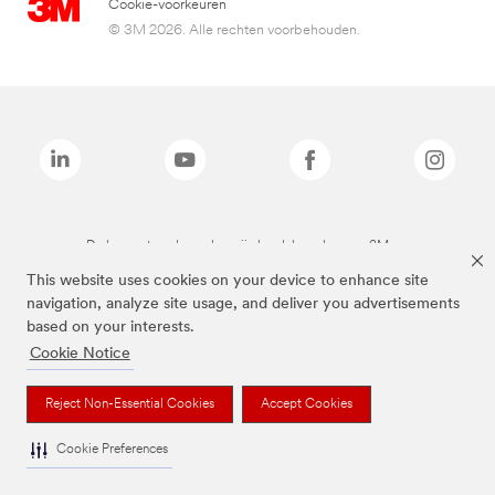
Cookie-voorkeuren
© 3M 2026. Alle rechten voorbehouden.
De bovenstaande merken zijn handelsmerken van 3M.we
This website uses cookies on your device to enhance site
navigation, analyze site usage, and deliver you advertisements
based on your interests.
Cookie Notice
Reject Non-Essential Cookies
Accept Cookies
Cookie Preferences