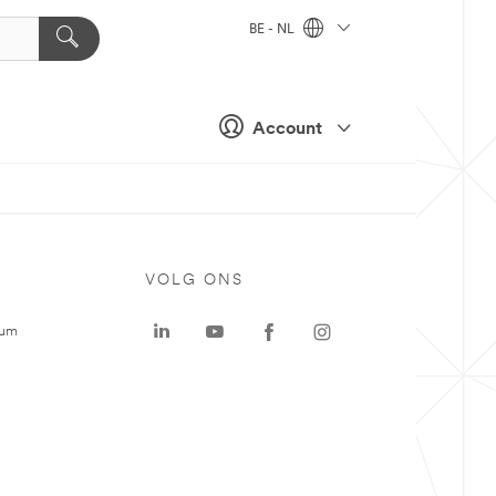
BE - NL
Account
VOLG ONS
rum