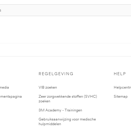
REGELGEVING
HELP
media
VIB zoeken
Helpcent
mentspagina
Zeer zorgwekkende stoffen (SVHC)
Sitemap
zoeken
3M Academy - Trainingen
Gebruiksaanwijzing voor medische
hulpmiddelen