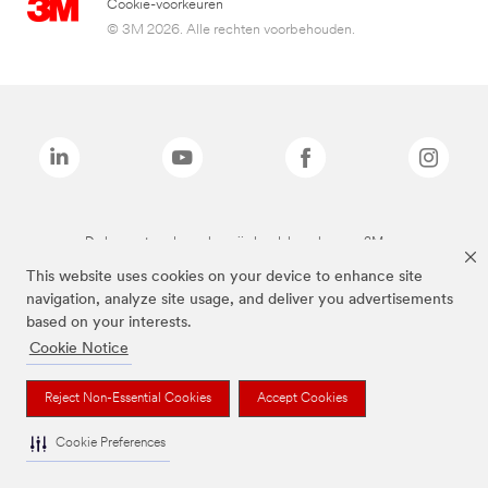
Cookie-voorkeuren
© 3M 2026. Alle rechten voorbehouden.
De bovenstaande merken zijn handelsmerken van 3M.we
This website uses cookies on your device to enhance site
navigation, analyze site usage, and deliver you advertisements
based on your interests.
Cookie Notice
Reject Non-Essential Cookies
Accept Cookies
Cookie Preferences