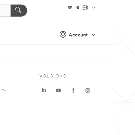
BE - NL
Account
VOLG ONS
rum