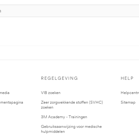
REGELGEVING
HELP
media
VIB zoeken
Helpcent
mentspagina
Zeer zorgwekkende stoffen (SVHC)
Sitemap
zoeken
3M Academy - Trainingen
Gebruiksaanwijzing voor medische
hulpmiddelen