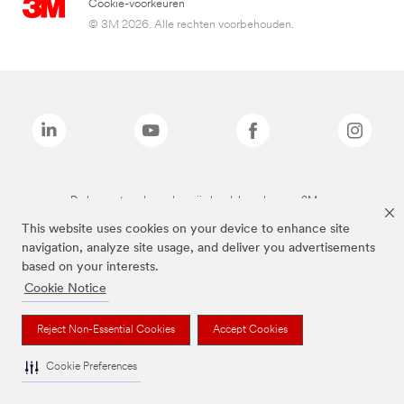
Cookie-voorkeuren
© 3M 2026. Alle rechten voorbehouden.
De bovenstaande merken zijn handelsmerken van 3M.we
This website uses cookies on your device to enhance site
navigation, analyze site usage, and deliver you advertisements
based on your interests.
Cookie Notice
Reject Non-Essential Cookies
Accept Cookies
Cookie Preferences