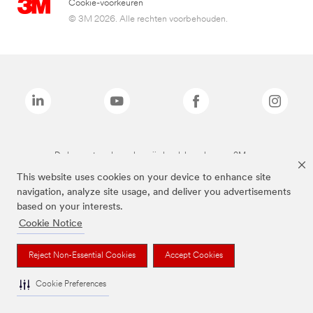
Cookie-voorkeuren
© 3M 2026. Alle rechten voorbehouden.
De bovenstaande merken zijn handelsmerken van 3M.we
This website uses cookies on your device to enhance site
navigation, analyze site usage, and deliver you advertisements
based on your interests.
Cookie Notice
Reject Non-Essential Cookies
Accept Cookies
Cookie Preferences