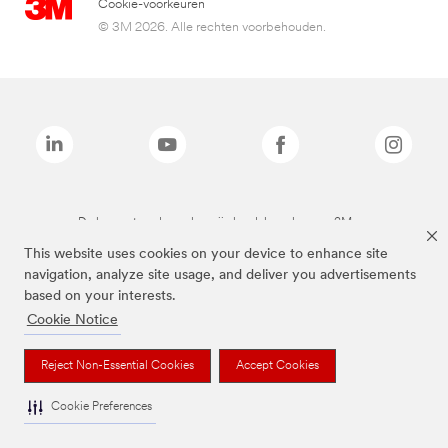
Cookie-voorkeuren
© 3M 2026. Alle rechten voorbehouden.
De bovenstaande merken zijn handelsmerken van 3M.we
This website uses cookies on your device to enhance site
navigation, analyze site usage, and deliver you advertisements
based on your interests.
Cookie Notice
Reject Non-Essential Cookies
Accept Cookies
Cookie Preferences