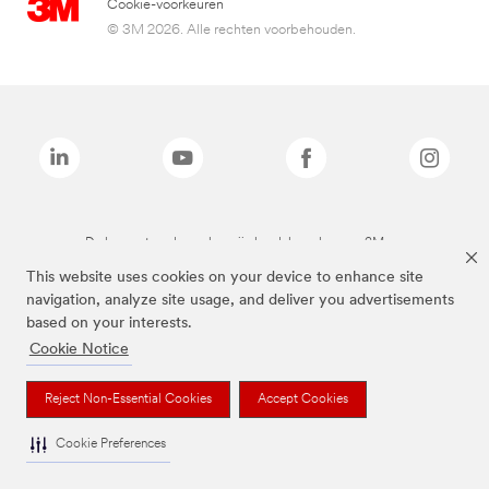
Cookie-voorkeuren
© 3M 2026. Alle rechten voorbehouden.
De bovenstaande merken zijn handelsmerken van 3M.we
This website uses cookies on your device to enhance site
navigation, analyze site usage, and deliver you advertisements
based on your interests.
Cookie Notice
Reject Non-Essential Cookies
Accept Cookies
Cookie Preferences