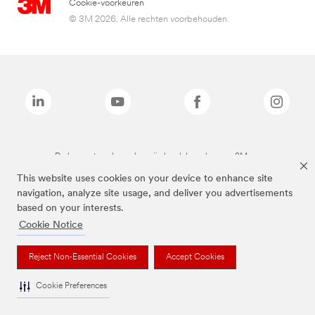
Cookie-voorkeuren
© 3M 2026. Alle rechten voorbehouden.
De bovenstaande merken zijn handelsmerken van 3M.we
This website uses cookies on your device to enhance site
navigation, analyze site usage, and deliver you advertisements
based on your interests.
Cookie Notice
Reject Non-Essential Cookies
Accept Cookies
Cookie Preferences