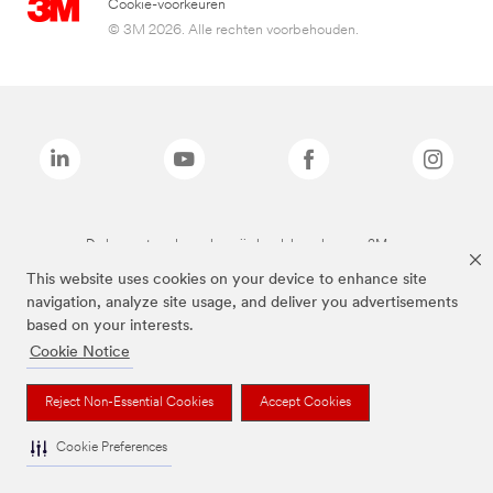
Cookie-voorkeuren
© 3M 2026. Alle rechten voorbehouden.
De bovenstaande merken zijn handelsmerken van 3M.we
This website uses cookies on your device to enhance site
navigation, analyze site usage, and deliver you advertisements
based on your interests.
Cookie Notice
Reject Non-Essential Cookies
Accept Cookies
Cookie Preferences