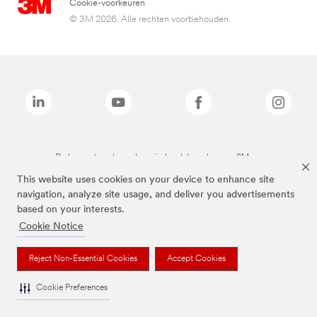
Cookie-voorkeuren
© 3M 2026. Alle rechten voorbehouden.
De bovenstaande merken zijn handelsmerken van 3M.we
This website uses cookies on your device to enhance site
navigation, analyze site usage, and deliver you advertisements
based on your interests.
Cookie Notice
Reject Non-Essential Cookies
Accept Cookies
Cookie Preferences