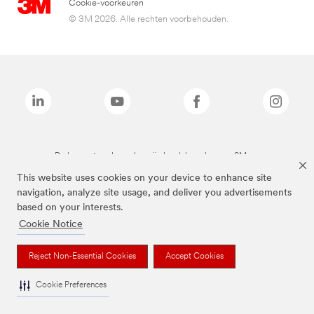
Cookie-voorkeuren
© 3M 2026. Alle rechten voorbehouden.
De bovenstaande merken zijn handelsmerken van 3M.we
This website uses cookies on your device to enhance site
navigation, analyze site usage, and deliver you advertisements
based on your interests.
Cookie Notice
Reject Non-Essential Cookies
Accept Cookies
Cookie Preferences