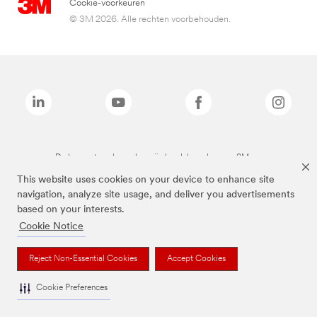
Cookie-voorkeuren
© 3M 2026. Alle rechten voorbehouden.
De bovenstaande merken zijn handelsmerken van 3M.we
This website uses cookies on your device to enhance site
navigation, analyze site usage, and deliver you advertisements
based on your interests.
Cookie Notice
Reject Non-Essential Cookies
Accept Cookies
Cookie Preferences