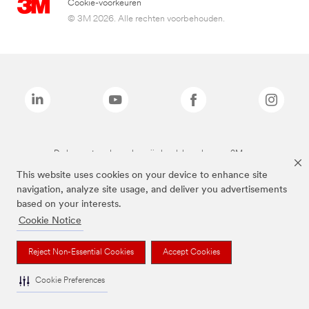
Cookie-voorkeuren
© 3M 2026. Alle rechten voorbehouden.
De bovenstaande merken zijn handelsmerken van 3M.we
This website uses cookies on your device to enhance site
navigation, analyze site usage, and deliver you advertisements
based on your interests.
Cookie Notice
Reject Non-Essential Cookies
Accept Cookies
Cookie Preferences