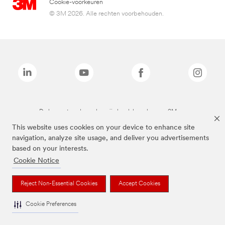
Cookie-voorkeuren
© 3M 2026. Alle rechten voorbehouden.
De bovenstaande merken zijn handelsmerken van 3M.we
This website uses cookies on your device to enhance site
navigation, analyze site usage, and deliver you advertisements
based on your interests.
Cookie Notice
Reject Non-Essential Cookies
Accept Cookies
Cookie Preferences