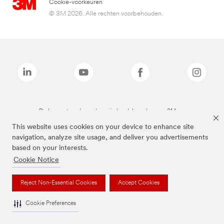
Cookie-voorkeuren
© 3M 2026. Alle rechten voorbehouden.
De bovenstaande merken zijn handelsmerken van 3M.we
This website uses cookies on your device to enhance site
navigation, analyze site usage, and deliver you advertisements
based on your interests.
Cookie Notice
Reject Non-Essential Cookies
Accept Cookies
Cookie Preferences