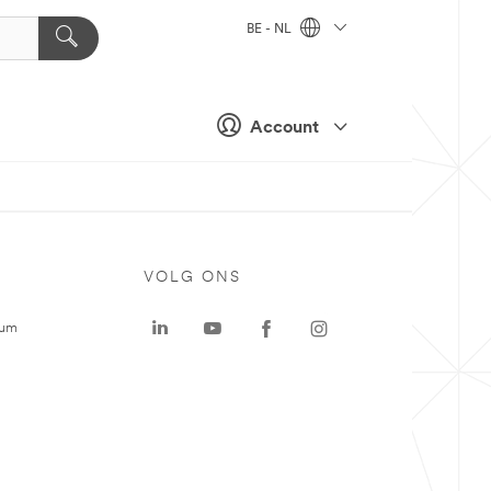
BE - NL
Account
VOLG ONS
rum