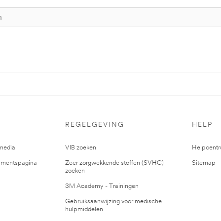
REGELGEVING
HELP
media
VIB zoeken
Helpcent
mentspagina
Zeer zorgwekkende stoffen (SVHC)
Sitemap
zoeken
3M Academy - Trainingen
Gebruiksaanwijzing voor medische
hulpmiddelen