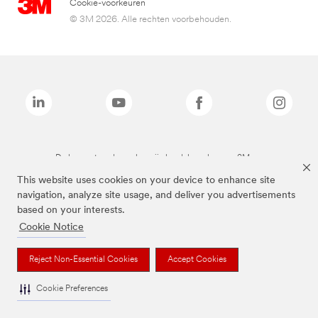
Cookie-voorkeuren
© 3M 2026. Alle rechten voorbehouden.
De bovenstaande merken zijn handelsmerken van 3M.we
This website uses cookies on your device to enhance site
navigation, analyze site usage, and deliver you advertisements
based on your interests.
Cookie Notice
Reject Non-Essential Cookies
Accept Cookies
Cookie Preferences