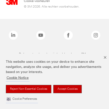
Cookie-voorkeuren
© 3M 2026. Alle rechten voorbehouden.
De bovenstaande merken zijn handelsmerken van 3M.we
This website uses cookies on your device to enhance site
navigation, analyze site usage, and deliver you advertisements
based on your interests.
Cookie Notice
Reject Non-Essential Cookies
Accept Cookies
Cookie Preferences