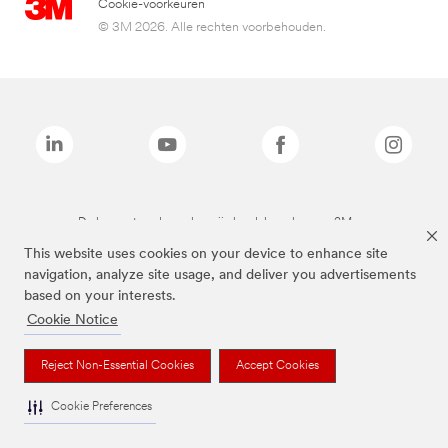
Cookie-voorkeuren
© 3M 2026. Alle rechten voorbehouden.
De bovenstaande merken zijn handelsmerken van 3M.we
This website uses cookies on your device to enhance site
navigation, analyze site usage, and deliver you advertisements
based on your interests.
Cookie Notice
Reject Non-Essential Cookies
Accept Cookies
Cookie Preferences