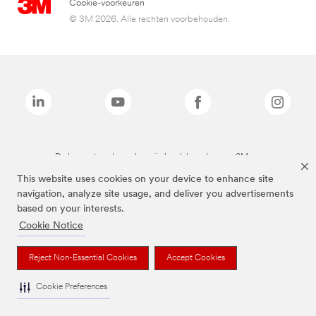
Cookie-voorkeuren
© 3M 2026. Alle rechten voorbehouden.
De bovenstaande merken zijn handelsmerken van 3M.we
This website uses cookies on your device to enhance site
navigation, analyze site usage, and deliver you advertisements
based on your interests.
Cookie Notice
Reject Non-Essential Cookies
Accept Cookies
Cookie Preferences