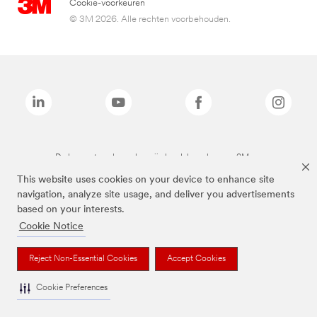
Cookie-voorkeuren
© 3M 2026. Alle rechten voorbehouden.
De bovenstaande merken zijn handelsmerken van 3M.we
This website uses cookies on your device to enhance site
navigation, analyze site usage, and deliver you advertisements
based on your interests.
Cookie Notice
Reject Non-Essential Cookies
Accept Cookies
Cookie Preferences