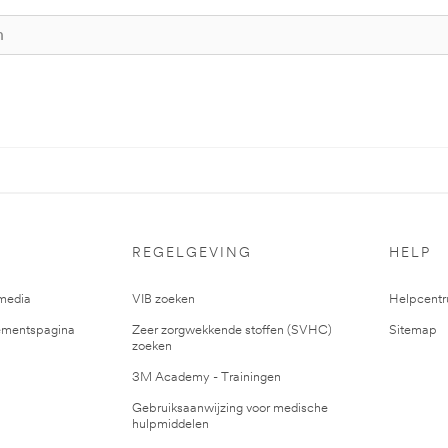
REGELGEVING
HELP
media
VIB zoeken
Helpcent
mentspagina
Zeer zorgwekkende stoffen (SVHC)
Sitemap
zoeken
3M Academy - Trainingen
Gebruiksaanwijzing voor medische
hulpmiddelen