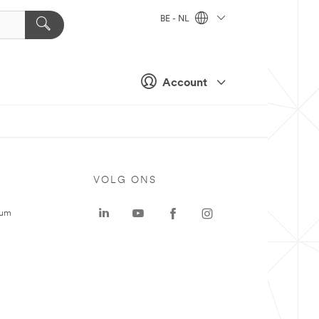
BE - NL
Account
VOLG ONS
rum