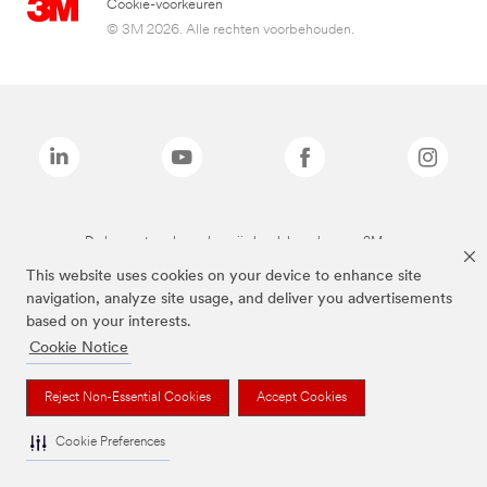
Cookie-voorkeuren
© 3M 2026. Alle rechten voorbehouden.
De bovenstaande merken zijn handelsmerken van 3M.we
This website uses cookies on your device to enhance site
navigation, analyze site usage, and deliver you advertisements
based on your interests.
Cookie Notice
Reject Non-Essential Cookies
Accept Cookies
Cookie Preferences