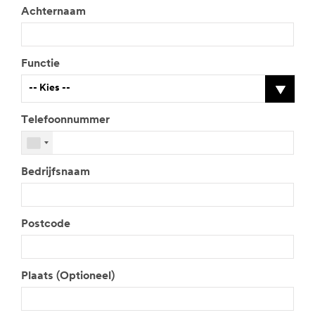
Achternaam
Functie
-- Kies --
Telefoonnummer
V
o
e
Bedrijfsnaam
r
u
w
f
Postcode
u
n
c
t
Plaats (Optioneel)
i
e
i