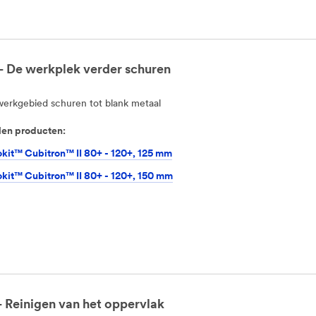
- De werkplek verder schuren
werkgebied schuren tot blank metaal
en producten:
it™ Cubitron™ II 80+ - 120+, 125 mm
it™ Cubitron™ II 80+ - 120+, 150 mm
- Reinigen van het oppervlak