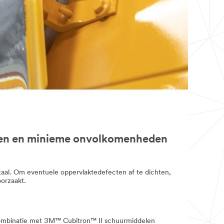
cten en minieme onvolkomenheden
taal. Om eventuele oppervlaktedefecten af te dichten,
orzaakt.
ombinatie met 3M™ Cubitron™ II schuurmiddelen