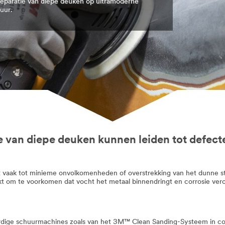
eparatie van diepe deuken op ultramoderne
uur.
e van diepe deuken kunnen leiden tot defe
dt vaak tot minieme onvolkomenheden of overstrekking van het dunne s
t om te voorkomen dat vocht het metaal binnendringt en corrosie vero
dige schuurmachines zoals van het 3M™ Clean Sanding-Systeem in c