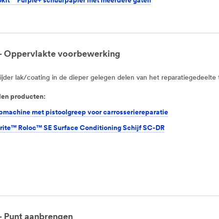
it™ Purple+ schuurpapier met meerdere gaten
 - Oppervlakte voorbewerking
jder lak/coating in de dieper gelegen delen van het reparatiegedeelte
en producten:
pmachine met pistoolgreep voor carrosseriereparatie
rite™ Roloc™ SE Surface Conditioning Schijf SC-DR
 - Punt aanbrengen