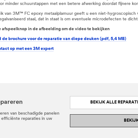
or minder schuurstappen met een betere afwerking doordat fijnere kor
ik van 3M™ FC epoxy metaalplamuur geeft u een niet-hygroscopisch v
egalvaniseerd staal, dat in staat is om eventuele microdefecten te dich
e afspeelknop in de afbeelding om de video te bekijken
de brochure voor de reparatie van diepe deuken (pdf, 5,4 MB)
tact op met een 3M expert
epareren
BEKIJK ALLE REPARA
deren van beschadigde panelen
efficiënte reparaties in uw
BEKIJ