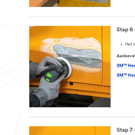
Stap 6 
Het 
Aanbevol
3M™ Hook
3M™ Hook
Stap 7 