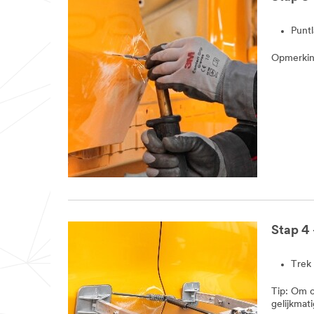
Punt
Opmerking
Stap 4 
Trek 
Tip: Om o
gelijkmat