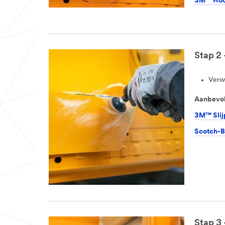
3M™ Hook
Stap 2
Verwi
Aanbevol
3M™ Slij
Scotch-B
Stap 3