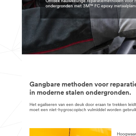
Ontdek nauwkeurige reparatiemethoden voor r
ondergronden met 3M™ FC epoxy metaalplam
Gangbare methoden voor reparati
in moderne stalen ondergronden.
Het egaliseren van een deuk door eraan te trekken lei
moet een niet-hygroscopisch vulmiddel worden gebruik
Hoogwaar