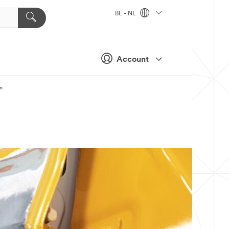
BE - NL
Account
n