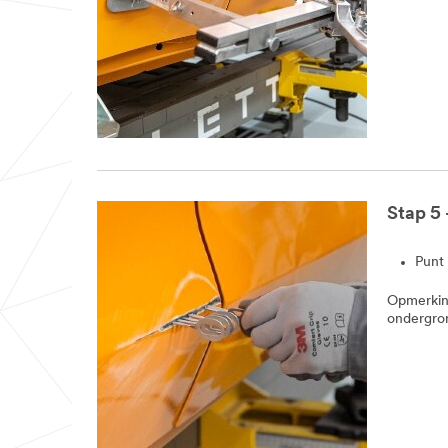
Stap 5 
Punt 
Opmerking
ondergron