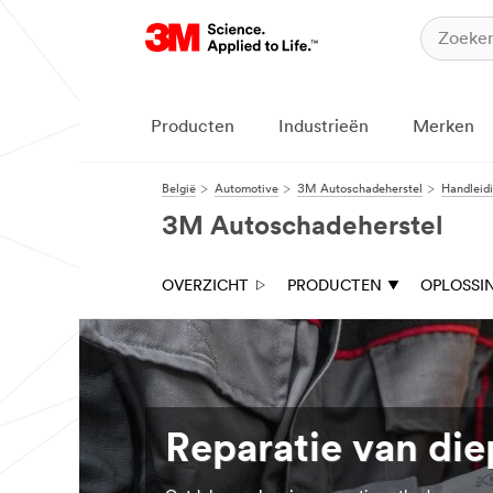
Producten
Industrieën
Merken
België
Automotive
3M Autoschadeherstel
Handleidi
3M Autoschadeherstel
OVERZICHT
PRODUCTEN
OPLOSSI
Reparatie van di