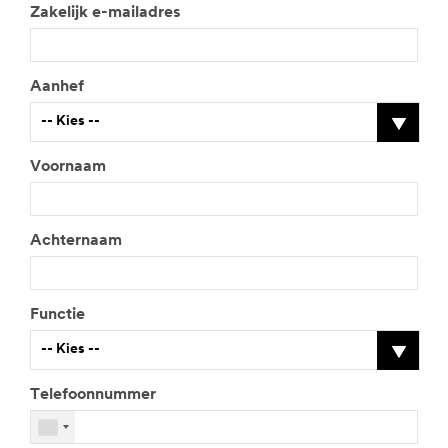
Raadpleeg een autoschadeherstelexpert
Wanneer u dit formulier indient, kan u via e-
mail/telefonisch gecontacteerd worden door een 3M
medewerker of door één van onze geauthoriseerde
zakelijke partners waarmee wij uw gegevens mogelijk
delen in overeenstemming met het
privacybeleid van
3M
.
Alle velden zijn verplicht, tenzij anders aangegeven.
Zakelijk e-mailadres
Aanhef
-- Kies --
Voornaam