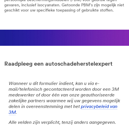
daglichtomstandigheden te benaderen voor een
nauwkeurigere kleurmatching tijdens lakwerkzaamheden.
Bekijk ons proces voor controleren en matchen van de lakkleur
Veiligheid vóór alles!
Raadpleeg altijd de nationale regelgeving voor geschikte
persoonlijke beschermingsmiddelen (PBM) voor gebruik tegen
gevaren, inclusief isocyanaten. Getoonde PBM’s zijn mogelijk niet
geschikt voor uw specifieke toepassing of gebruikte stoffen.