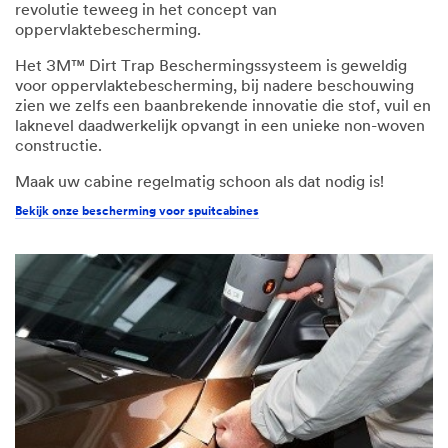
mogelijk de lak direct te mengen en indien nodig
ongebruikte lak te bewaren.
De reinigingstijd en het gebruik van oplosmiddelen
worden tot een minimum beperkt, vooral bij gebruik met
het 3M™ Performance Spuitpistool
Bekijk onze processen voor het voorbereiden en aanbrengen van lak
Bescherming van de autospuitcabine
Voor een beter onderhoudsproces bracht 3M een
revolutie teweeg in het concept van
oppervlaktebescherming.
Het 3M™ Dirt Trap Beschermingssysteem is geweldig
voor oppervlaktebescherming, bij nadere beschouwing
zien we zelfs een baanbrekende innovatie die stof, vuil en
laknevel daadwerkelijk opvangt in een unieke non-woven
constructie.