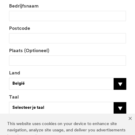
Achternaam
Functie
-- Kies --
Telefoonnummer
V
o
e
Bedrijfsnaam
r
u
w
f
Postcode
u
n
This website uses cookies on your device to enhance site
c
navigation, analyze site usage, and deliver you advertisements
t
Plaats (Optioneel)